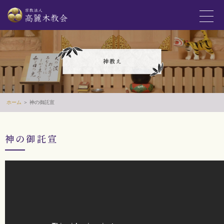
ホーム
＞ 神の御託宣
神の御託宣