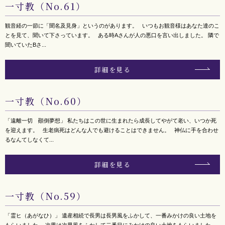
一寸教（No.61）
観音経の一節に「聞名及見身」というのがあります。 いつもお観音様はあなた達のこ
とを見て、聞いて下さっています。 ある時Aさんが人の悪口を言い出しました。 隣で
聞いていたBさ...
詳細を見る
一寸教（No.60）
「遠離一切 顚倒夢想」 私たちはこの世に生まれたら成長してやがて老い、いつか死
を迎えます。 生老病死はどんな人でも避けることはできません。 神仏に手を合わせ
るなんてしなくて...
詳細を見る
一寸教（No.59）
「霊ヒ（あがなひ）」 遺産相続で長男は長男風をふかして、一番みかけの良い土地を