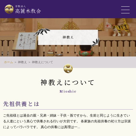
ホーム
＞ 神教え ＞ 神教えについて
神教えについて
Mioshie
先祖供養とは
ご先祖様とは過去の親・兄弟・姉妹・子供・孫ですから、生前と同じように生きてい
る人達にという真心で供養される行いが大切です。 各家族の先祖供養の祀り方は宗派
によってバラバラです。 真心の供養には真理は一...