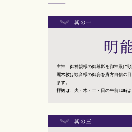
其の一
明
主神 御神親様の御尊影を御神殿に顕
麗木教は観音様の御姿を貴方自信の目
ます。
拝観は、火・木・土・日の午前10時
其の三