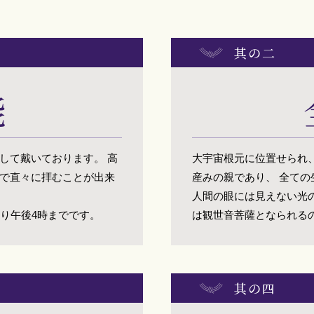
其の二
能
して戴いております。 高
大宇宙根元に位置せられ
で直々に拝むことが出来
産みの親であり、 全て
人間の眼には見えない光
より午後4時までです。
は観世音菩薩となられる
其の四