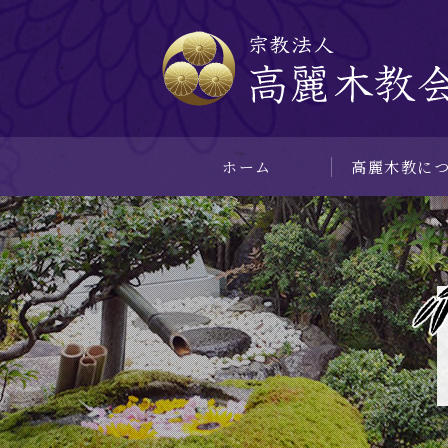
ホーム
⾼麗⽊教に