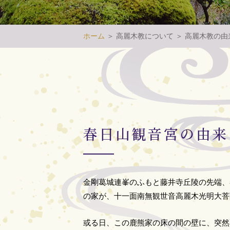
ホーム
＞ ⾼麗⽊教について ＞ ⾼麗⽊教の由
春日山観音宮の由来
金剛葛城連峯のふもと藤井寺丘陵の先端、
の家が、十一面南無観世音高麗木光明大菩
或る日、この鹿熊家の床の間の壁に、突然