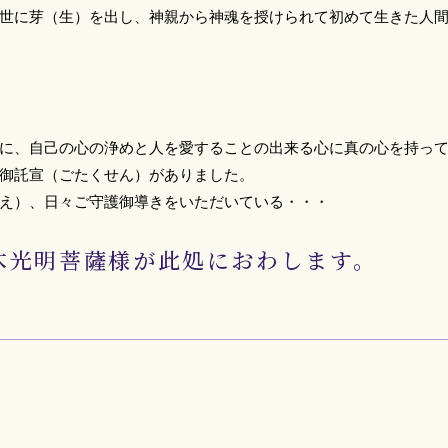
世に芽（生）を出し、神親から神魂を授けられて初めて生きた人
に、自己の心の浄めと人を愛することの出来る心に真の心を持っ
御託宣（ごたくせん）がありました。
え）、日々ご守護御導きをいただいている・・・
木光明菩薩様が此処におわします。