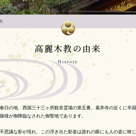
来
⾼麗⽊教の由来
History
春日の地、西国三十三ヶ所観音霊場の第五番、葛井寺の近くに辛
薩様が御降臨なされた御聖地であります。
不思議な影が現れ、この浮き出た影姿は誰れの眼にも人の姿に映