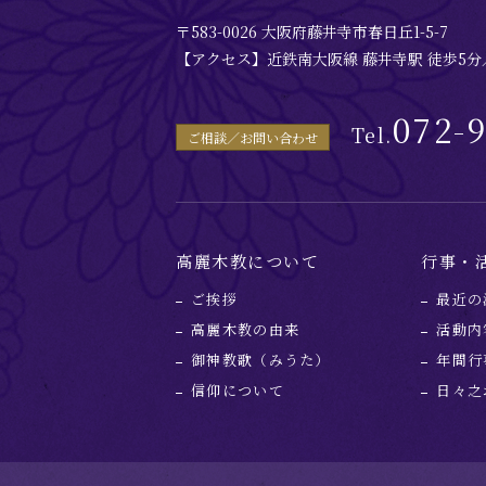
〒583-0026 大阪府藤井寺市春日丘1-5-7
【アクセス】近鉄南大阪線 藤井寺駅 徒歩5
072-
Tel.
ご相談／お問い合わせ
高麗木教について
行事・
ご挨拶
最近の
高麗木教の由来
活動内
御神教歌（みうた）
年間行
信仰について
日々之