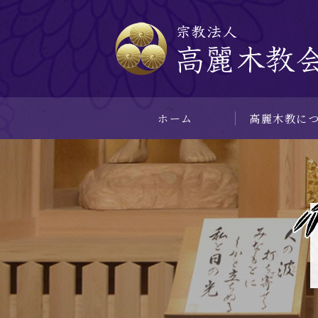
ホーム
⾼麗⽊教に