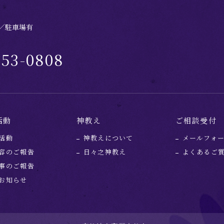
分／駐車場有
953-0808
活動
神教え
ご相談受付
活動
神教えについて
メールフォ
容のご報告
日々之神教え
よくあるご
事のご報告
お知らせ